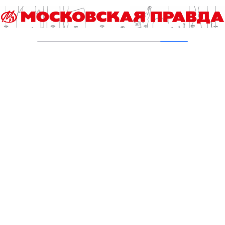
05.08.2026
В Ломоносовском районе столицы на
проспекте Вернадского ремонтируют дом
1959 года
05.08.2026
Пруды в Ясенево привели в порядок:
завершена комплексная реабилитация
водоемов
04.08.2026
В Москве усилено патрулирование водных
объектов
03.08.2026
В Печатниках обновили асфальт на улице
Кухмистерова
03.08.2026