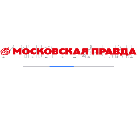
водоемов
04.08.2026
В Москве усилено патрулирование водных
объектов
03.08.2026
В Печатниках обновили асфальт на улице
Кухмистерова
03.08.2026
Добавить комментарий
Для отправки комментария вам необходимо
авторизоваться
.
Читайте также