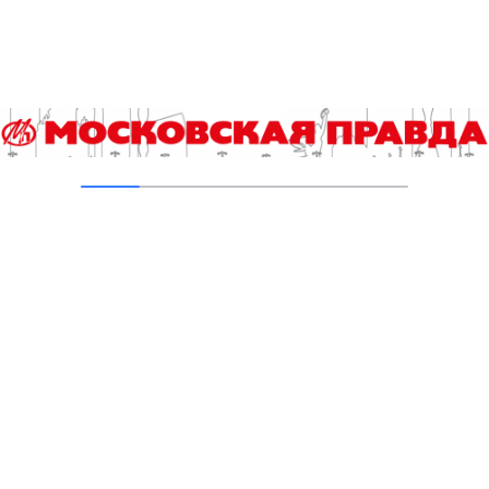
В Печатниках обновили асфальт на улице
Кухмистерова
03.08.2026
Добавить комментарий
Для отправки комментария вам необходимо
авторизоваться
.
Читайте также
Выборы 2026. Итоги регистрации и экспертная аналитика
Сап-фестиваль «Яуза Фест» состоится в столице второй
год подряд
Кстати. Как побороть стресс за 60 секунд