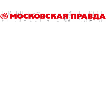
Гороскоп на 6 августа
06.08.2026
Гороскоп на 5 августа
05.08.2026
В «КиноХоровод» включились дети
04.08.2026
Инна Ивлева: Драйвинговые лошади не
боятся ничего
04.08.2026
Второе рождение Новых Черёмушек
04.08.2026