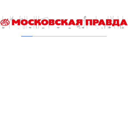
03.08.2026
Добавить комментарий
Для отправки комментария вам необходимо
авторизоваться
.
Читайте также
Энергия и стройка внутри нас: простыми словами о
метаболизме
Выпускной экзамен по истории для девятиклассников
ждут изменения
Сколько спирта содержится в кефире и квасе?
Я б в дизайнеры пошел – пусть меня научат