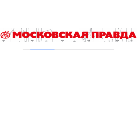
Малый Чертановский пруд на юге Москвы
очистили от ила
30.07.2026
Добавить комментарий
Для отправки комментария вам необходимо
авторизоваться
.
Читайте также
Что происходит на свете? А просто…
Грибной тур по итогам футбольного ЧМ-2026
Столичные школьники вернулись с наградами с «Большой
перемены»
Юбилейный десятый забег «Без границ» прошел в