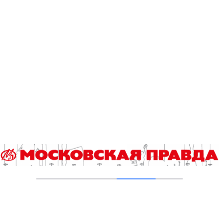
домов завершили в Москве
07.08.2026
Зоны отдыха с бассейнами и террасами
появились у прудов на юго-западе Москвы
07.08.2026
В Басманном районе Москвы восстановят
исторический доходный дом 1917 года
06.08.2026
В ТиНАО построили и реконструировали 28
канализационно-насосных станций
05.08.2026
В Ломоносовском районе столицы на
проспекте Вернадского ремонтируют дом
1959 года
05.08.2026
Пруды в Ясенево привели в порядок: