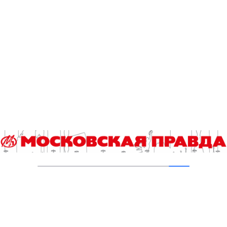
В ТиНАО построили и реконструировали 28
канализационно-насосных станций
05.08.2026
В Ломоносовском районе столицы на
проспекте Вернадского ремонтируют дом
1959 года
05.08.2026
Пруды в Ясенево привели в порядок:
завершена комплексная реабилитация
водоемов
04.08.2026
В Москве усилено патрулирование водных
объектов
03.08.2026
В Печатниках обновили асфальт на улице
Кухмистерова
03.08.2026