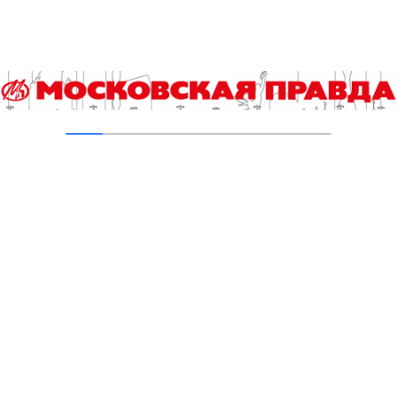
31.07.2026
Добавить комментарий
Для отправки комментария вам необходимо
авторизоваться
.
Читайте также
Вести из ЦИКа. Самое короткое заседание
Центризбиркома
День физкультурника отметят и представители
инваспорта
За 7 месяцев в отряд «ЛизаАлерт» уже поступило более 7
тысяч 144 заявок о пропаже несовершеннолетних