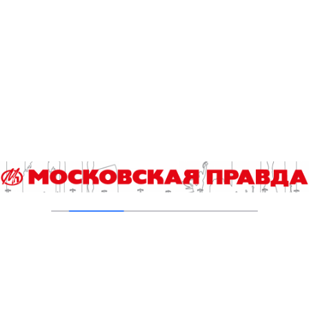
В Ломоносовском районе столицы на
проспекте Вернадского ремонтируют дом
1959 года
05.08.2026
Пруды в Ясенево привели в порядок:
завершена комплексная реабилитация
водоемов
04.08.2026
В Москве усилено патрулирование водных
объектов
03.08.2026
В Печатниках обновили асфальт на улице
Кухмистерова
03.08.2026
Добавить комментарий