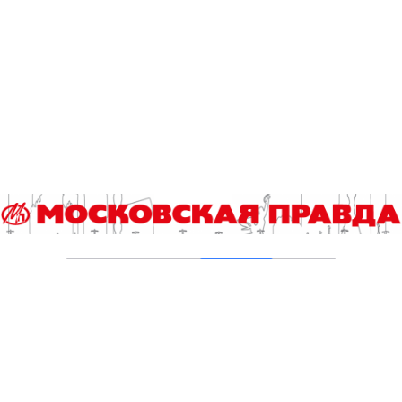
03.08.2026
На юго‑западе Москвы в парке 50‑летия
Октября завершена комплексная
реабилитация пруда
31.07.2026
Новые зоны отдыха у воды в Москве
подключили к электроснабжению
31.07.2026
Малый Чертановский пруд на юге Москвы
очистили от ила
30.07.2026
Добавить комментарий
Для отправки комментария вам необходимо
авторизоваться
.