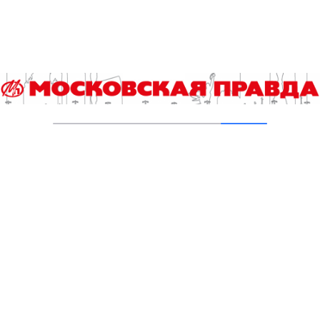
03.08.2026
В Печатниках обновили асфальт на улице
Кухмистерова
03.08.2026
Добавить комментарий
Для отправки комментария вам необходимо
авторизоваться
.
Читайте также
Назван победитель городского конкурса «Лучший
реализованный проект в области строительства»
У беспилотников могут появиться руки