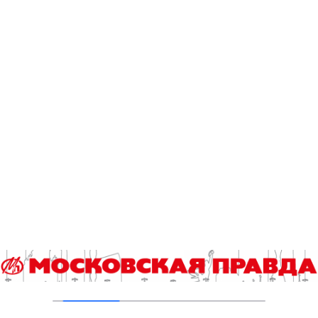
Добавить комментарий
Для отправки комментария вам необходимо
авторизоваться
.
Читайте также
Что происходит на свете? А просто…
Грибной тур по итогам футбольного ЧМ-2026
Столичные школьники вернулись с наградами с «Большой
перемены»
Юбилейный десятый забег «Без границ» прошел в
Измайловском парке