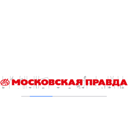
канализационно-насосных станций
05.08.2026
В Ломоносовском районе столицы на
проспекте Вернадского ремонтируют дом
1959 года
05.08.2026
Пруды в Ясенево привели в порядок:
завершена комплексная реабилитация
водоемов
04.08.2026
В Москве усилено патрулирование водных
объектов
03.08.2026
В Печатниках обновили асфальт на улице
Кухмистерова
03.08.2026