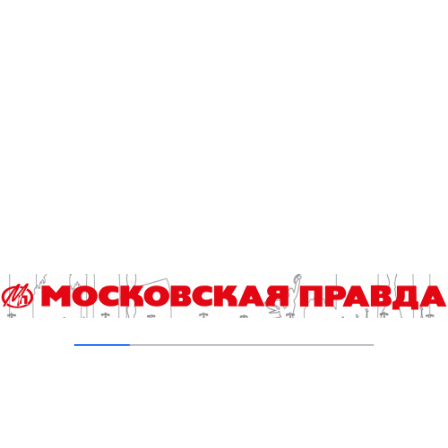
В Ломоносовском районе столицы на
проспекте Вернадского ремонтируют дом
1959 года
05.08.2026
Пруды в Ясенево привели в порядок:
завершена комплексная реабилитация
водоемов
04.08.2026
В Москве усилено патрулирование водных
объектов
03.08.2026
В Печатниках обновили асфальт на улице
Кухмистерова
03.08.2026
На юго‑западе Москвы в парке 50‑летия
Октября завершена комплексная
реабилитация пруда