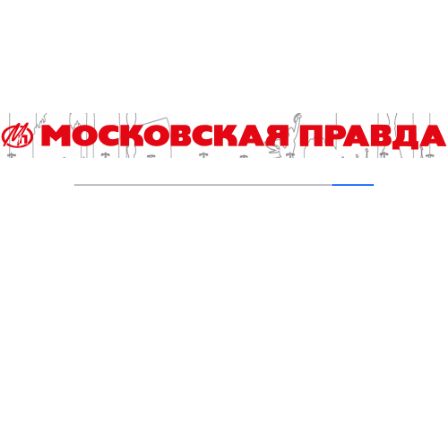
03.08.2026
В Печатниках обновили асфальт на улице
Кухмистерова
03.08.2026
Добавить комментарий
Для отправки комментария вам необходимо
авторизоваться
.
Читайте также
«Кубок детского спорта» соберет юных футболистов в
«Лужниках»
Шестеренки и чипы: лимитированная серия карт «Тройка»