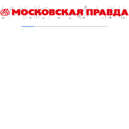
Добавить комментарий
Для отправки комментария вам необходимо
авторизоваться
.
Читайте также
Открыт ситуационный центр Стройкомплекса Москвы
Итоги приемной кампании в вузы
Кстати. Загадка трех слов
Через горы к морю
Режиссер-аниматор Денис Чернов: Каждый из нас хотя бы
раз чувствовал себя «не на своем месте»