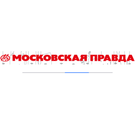
03.08.2026
На юго‑западе Москвы в парке 50‑летия
Октября завершена комплексная
реабилитация пруда
31.07.2026
Новые зоны отдыха у воды в Москве
подключили к электроснабжению
31.07.2026
Добавить комментарий
Для отправки комментария вам необходимо
авторизоваться
.
Читайте также