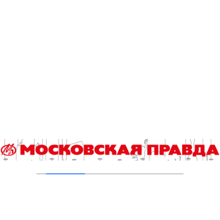
04.08.2026
Хроника происшествий с 27 июля по 2
августа
03.08.2026
Прогноз погоды в Москве с 3 по 9 августа
03.08.2026
One Comment
Очередной информационный выпуск дайджеста «Гильдии
автошкол» России с 17 августа по 19 сентября 2018 года :
«ГИЛЬДИЯ АВТОШКОЛ» РОССИИ
8 летназад
[…]
http://mospravda.ru/2018/08/28/85653/
[…]
Войдите, чтобы ответить