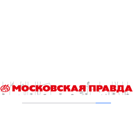
Гороскоп на 6 августа
06.08.2026
Гороскоп на 5 августа
05.08.2026
В «КиноХоровод» включились дети
04.08.2026
Инна Ивлева: Драйвинговые лошади не
боятся ничего
04.08.2026
Второе рождение Новых Черёмушек
04.08.2026