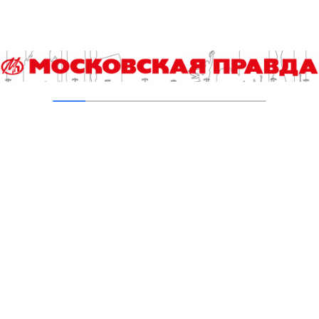
исторический доходный дом 1917 года
06.08.2026
В ТиНАО построили и реконструировали 28
канализационно-насосных станций
05.08.2026
В Ломоносовском районе столицы на
проспекте Вернадского ремонтируют дом
1959 года
05.08.2026
Пруды в Ясенево привели в порядок:
завершена комплексная реабилитация
водоемов
04.08.2026
В Москве усилено патрулирование водных
объектов
03.08.2026