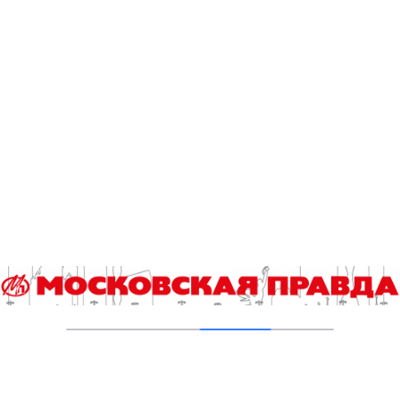
05.08.2026
Пруды в Ясенево привели в порядок:
завершена комплексная реабилитация
водоемов
04.08.2026
В Москве усилено патрулирование водных
объектов
03.08.2026
В Печатниках обновили асфальт на улице
Кухмистерова
03.08.2026
На юго‑западе Москвы в парке 50‑летия
Октября завершена комплексная
реабилитация пруда
31.07.2026
Новые зоны отдыха у воды в Москве