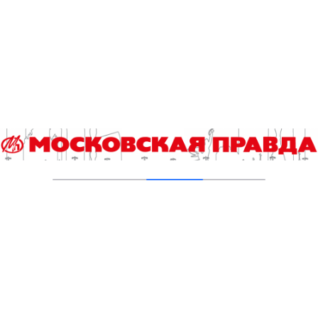
В Москве усилено патрулирование водных
объектов
03.08.2026
В Печатниках обновили асфальт на улице
Кухмистерова
03.08.2026
На юго‑западе Москвы в парке 50‑летия
Октября завершена комплексная
реабилитация пруда
31.07.2026
Добавить комментарий
Для отправки комментария вам необходимо
авторизоваться
.