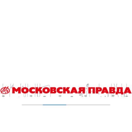
проспекте Вернадского ремонтируют дом
1959 года
05.08.2026
Пруды в Ясенево привели в порядок:
завершена комплексная реабилитация
водоемов
04.08.2026
В Москве усилено патрулирование водных
объектов
03.08.2026
В Печатниках обновили асфальт на улице
Кухмистерова
03.08.2026
На юго‑западе Москвы в парке 50‑летия
Октября завершена комплексная
реабилитация пруда
31.07.2026