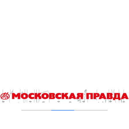
В Басманном районе Москвы восстановят
исторический доходный дом 1917 года
06.08.2026
В ТиНАО построили и реконструировали 28
канализационно-насосных станций
05.08.2026
В Ломоносовском районе столицы на
проспекте Вернадского ремонтируют дом
1959 года
05.08.2026
Пруды в Ясенево привели в порядок:
завершена комплексная реабилитация
водоемов
04.08.2026
В Москве усилено патрулирование водных
объектов
03.08.2026