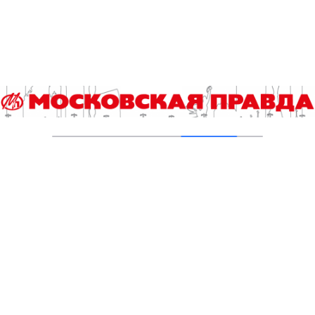
В Ломоносовском районе столицы на
проспекте Вернадского ремонтируют дом
1959 года
05.08.2026
Пруды в Ясенево привели в порядок:
завершена комплексная реабилитация
водоемов
04.08.2026
В Москве усилено патрулирование водных
объектов
03.08.2026
В Печатниках обновили асфальт на улице
Кухмистерова
03.08.2026
На юго‑западе Москвы в парке 50‑летия
Октября завершена комплексная
реабилитация пруда