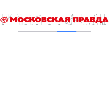
Студенты «Команды Арктики» будут
восстанавливать природу Верхнего Гуниба
06.08.2026
Столичные школьники вернулись с
наградами с «Большой перемены»
05.08.2026
Борьба с эффектом домино: как ездить по
городу без пробок
05.08.2026
В московских школах установят локеры для
хранения вещей учащихся и питьевые
фонтанчики
05.08.2026
Ученые нашли способ оптимизировать
энергопотребление морского
транспортного оборудования
05.08.2026