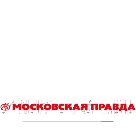
Ученица московской школы стала
победительницей Всероссийского конкурса
«Экопатруль-2025»
22.01.2026
По страницам конкурса «Судьбы детей
войны». Река моей жизни…
04.12.2025
По страницам конкурса «Судьбы детей
войны». Рискуя собой, спасали и оберегали
01.12.2025
Школьники смогут получить
дополнительные баллы к ЕГЭ на
предпрофессиональном экзамене
18.11.2025
Чтобы помнили: вручены награды
победителям конкурса «СУДЬБЫ ДЕТЕЙ