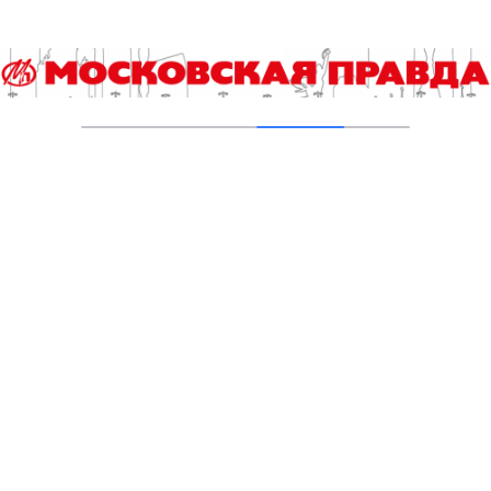
фильмов «Неизвестная Россия»
01.08.2026
Объявлены имена полуфиналистов пятого
сезона телешоу «Классная тема!»
31.07.2026
В 2027 году на экраны выйдет новый фильм
«Курьер»
30.07.2026
«Что скрывает прошлое»: скоро на
«Домашнем»
29.07.2026
Телеканал НТВ объявляет о старте съемок
детектива «Летучий отряд» с Ксенией
Лукьянчиковой
28.07.2026