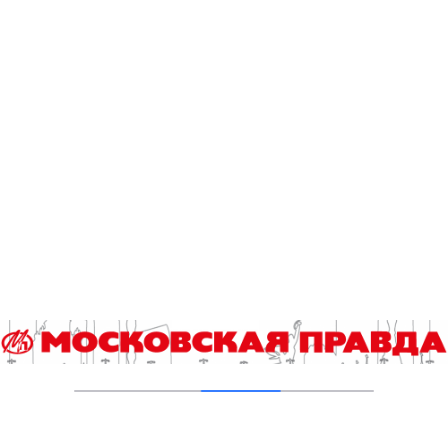
Открыт ситуационный центр
Стройкомплекса Москвы
07.08.2026
Улица Героев-Железнодорожников
появилась в Южном административном
округе
06.08.2026
Разработки в ОЭЗ «Технополис Москва»
послужат освоению космоса
06.08.2026
Памятник архитектуры в Потаповском
переулке обрел исторический облик
05.08.2026
Посетить павильоны здоровья
предлагается горожанам в Центральном
административном округе столицы
05.08.2026