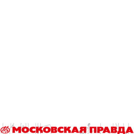
Страшной проверкой на прочность для Лизы Арзамасовой
и Ильи Авербуха стал танец на 15-метровой высоте:
супруги на тонких тросах перемещались от одной точки к
другой, держась друг за друга. Испытание 25-метровой
высотой далось непросто и другим героям: у Саши
Савельевой началась паническая атака, а Сергею Росту
вызвали медиков.