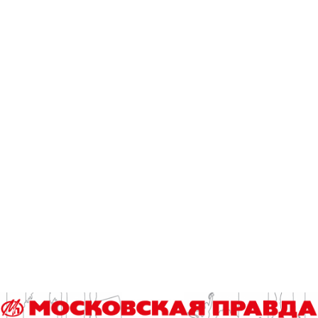
Читайте также
Сколько спирта содержится в кефире и квасе?
Я б в дизайнеры пошел – пусть меня научат
Гороскоп на 9 августа
Назван победитель городского конкурса «Лучший
реализованный проект в области строительства»
У беспилотников могут появиться руки
Эксклюзив