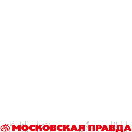
эрмитаж
Читайте также
Что происходит на свете? А просто…
Грибной тур по итогам футбольного ЧМ-2026
Столичные школьники вернулись с наградами с «Большой
перемены»
Юбилейный десятый забег «Без границ» прошел в
Измайловском парке
Хлеб с клюквой в честь уральского писателя:
библиотекарь из Подольска поделилась рецептом Павла
Северного