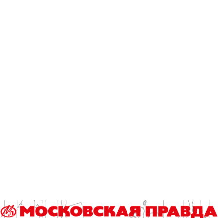
Читайте также
Что происходит на свете? А просто…
Грибной тур по итогам футбольного ЧМ-2026
Столичные школьники вернулись с наградами с «Большой
перемены»
Юбилейный десятый забег «Без границ» прошел в
Измайловском парке
Хлеб с клюквой в честь уральского писателя:
библиотекарь из Подольска поделилась рецептом Павла
Северного
Эксклюзив