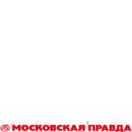
Читайте также
Студенты «Команды Арктики» будут восстанавливать
природу Верхнего Гуниба
Гороскоп на 6 августа
Что происходит на свете? А просто…
Грибной тур по итогам футбольного ЧМ-2026
Столичные школьники вернулись с наградами с «Большой
перемены»
Эксклюзив