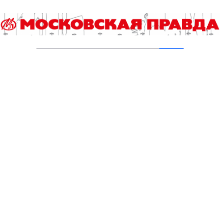
Гороскоп на 6 августа
06.08.2026
Гороскоп на 5 августа
05.08.2026
В «КиноХоровод» включились дети
04.08.2026
Инна Ивлева: Драйвинговые лошади не
боятся ничего
04.08.2026
Второе рождение Новых Черёмушек
04.08.2026