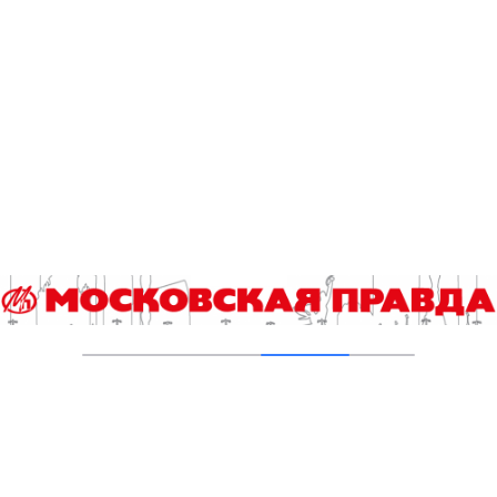
04.08.2026
В Москве усилено патрулирование водных
объектов
03.08.2026
В Печатниках обновили асфальт на улице
Кухмистерова
03.08.2026
На юго‑западе Москвы в парке 50‑летия
Октября завершена комплексная
реабилитация пруда
31.07.2026
Новые зоны отдыха у воды в Москве
подключили к электроснабжению
31.07.2026
Добавить комментарий