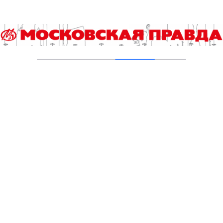
Добавить комментарий
Для отправки комментария вам необходимо
авторизоваться
.
Читайте также
Выборы 2026. Итоги регистрации и экспертная аналитика
Сап-фестиваль «Яуза Фест» состоится в столице второй
год подряд
Кстати. Как побороть стресс за 60 секунд
Два Кунцевских пруда на западе столицы приведены в
порядок
Сборная России выиграла турнир Continental Futsal