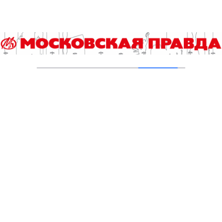
Кухмистерова
03.08.2026
Добавить комментарий
Для отправки комментария вам необходимо
авторизоваться
.
Читайте также
Я б в дизайнеры пошел – пусть меня научат
Гороскоп на 9 августа
Назван победитель городского конкурса «Лучший
реализованный проект в области строительства»
У беспилотников могут появиться руки