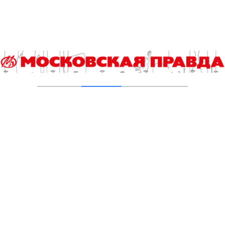
03.08.2026
В Печатниках обновили асфальт на улице
Кухмистерова
03.08.2026
Добавить комментарий
Для отправки комментария вам необходимо
авторизоваться
.
Читайте также
Энергия и стройка внутри нас: простыми словами о
метаболизме
Выпускной экзамен по истории для девятиклассников