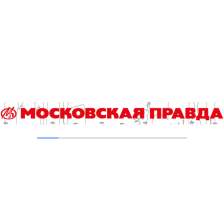
05.08.2026
Пруды в Ясенево привели в порядок:
завершена комплексная реабилитация
водоемов
04.08.2026
В Москве усилено патрулирование водных
объектов
03.08.2026
В Печатниках обновили асфальт на улице
Кухмистерова
03.08.2026
Добавить комментарий
Для отправки комментария вам необходимо
авторизоваться
.