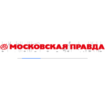
объектов
03.08.2026
В Печатниках обновили асфальт на улице
Кухмистерова
03.08.2026
На юго‑западе Москвы в парке 50‑летия
Октября завершена комплексная
реабилитация пруда
31.07.2026
Добавить комментарий
Для отправки комментария вам необходимо
авторизоваться
.
Читайте также