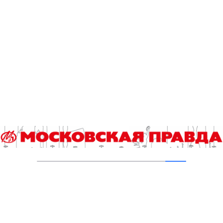
В ТиНАО построили и реконструировали 28
канализационно-насосных станций
05.08.2026
В Ломоносовском районе столицы на
проспекте Вернадского ремонтируют дом
1959 года
05.08.2026
Пруды в Ясенево привели в порядок:
завершена комплексная реабилитация
водоемов
04.08.2026
В Москве усилено патрулирование водных
объектов
03.08.2026
В Печатниках обновили асфальт на улице
Кухмистерова