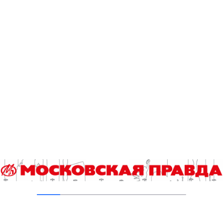
канализационно-насосных станций
05.08.2026
В Ломоносовском районе столицы на
проспекте Вернадского ремонтируют дом
1959 года
05.08.2026
Пруды в Ясенево привели в порядок:
завершена комплексная реабилитация
водоемов
04.08.2026
В Москве усилено патрулирование водных
объектов
03.08.2026
В Печатниках обновили асфальт на улице
Кухмистерова
03.08.2026
На юго‑западе Москвы в парке 50‑летия