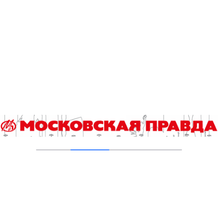
03.08.2026
В Печатниках обновили асфальт на улице
Кухмистерова
03.08.2026
На юго‑западе Москвы в парке 50‑летия
Октября завершена комплексная
реабилитация пруда
31.07.2026
Новые зоны отдыха у воды в Москве
подключили к электроснабжению
31.07.2026
Малый Чертановский пруд на юге Москвы
очистили от ила
30.07.2026
Добавить комментарий