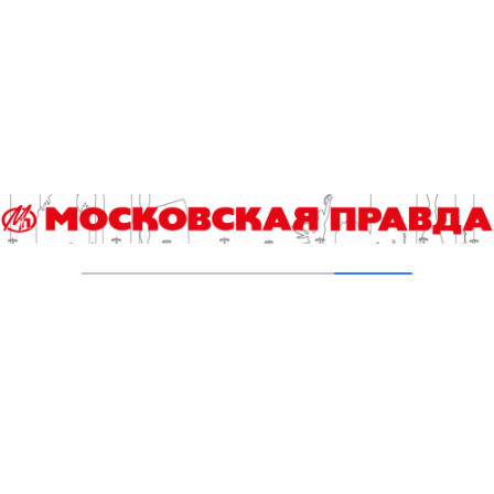
В «КиноХоровод» включились дети
04.08.2026
Инна Ивлева: Драйвинговые лошади не
боятся ничего
04.08.2026
Второе рождение Новых Черёмушек
04.08.2026
Гороскоп на 4 августа
04.08.2026
Хроника происшествий с 27 июля по 2
августа
03.08.2026