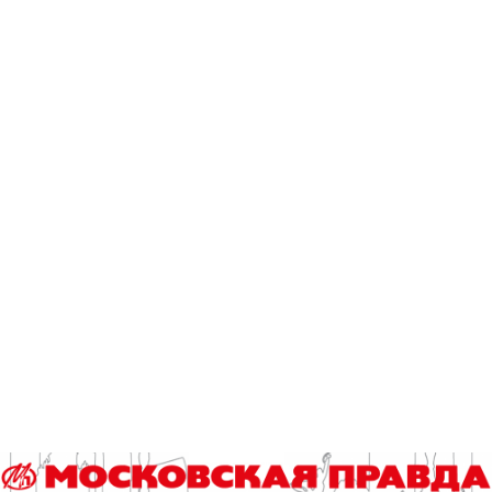
Женский биатлонный масс-старт выиграла словачка
Анастасия Кузьмина, родная сестра Антона Шипулина, и
стала самой титулованной олимпийской биатлонисткой в
истории. Теперь у нее шесть медалей, три из которых –
золотые.
Кузьмина установила удивительное достижение: она
брала золотые медали на каждой Олимпиаде, на которой
принимала участие. Золото в спринтах Ванкувера-2010 и
Сочи-2014, золото в масс-старте в Пхенчхане-2018.
И радоваться за нее просто необходимо как за свою (тем
более до 2008 года она бегала за Россию). Это последние
Игры в карьере спортсменки, и она объявит о завершении
карьеры в концовке этого сезона.
Красивейшая история и удивительная карьера может
закончиться совсем как в фильме. У Кузьминой нет Кубка
мира, но в этом сезоне она идет второй в общем зачете. К
сожалению, за гонки на Олимпиаде очки в копилку не идут,
а учитывая провал Кайсы Мякяряйнен, Кузьмина могла бы
выйти вперед и убежать от финки.
После ОИ в запасе у спортсменки три этапа и