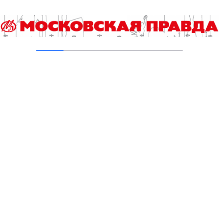
Добавить комментарий
Для отправки комментария вам необходимо
авторизоваться
.
Читайте также
Начата прокладка газопровода высокого давления в
Новой Москве
«Моя провинция» как место силы
Зоны отдыха с бассейнами и террасами появились у
прудов на юго-западе Москвы
С праздником, усатые-полосатые!
Открыт ситуационный центр Стройкомплекса Москвы