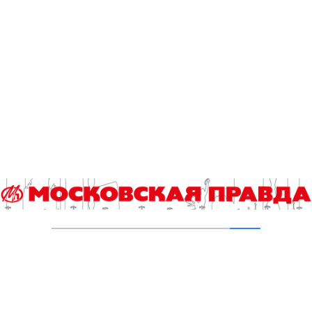
Комитет по этике РФС объявил о
дисквалификациях
18.06.2026
Чемпионом БЕТСИТИ Суперлиги второй год
подряд стала «Ухта»
05.06.2026
Чемпион не намерен уступать свое звание
22.05.2026
Владимир Пильгуй: Мурашки по коже, когда
выступаешь за страну
15.05.2026
Нельзя одержать триумф и быть
шокированным решению
14.05.2026