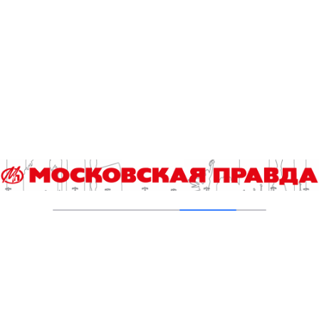
05.08.2026
Пруды в Ясенево привели в порядок:
завершена комплексная реабилитация
водоемов
04.08.2026
В Москве усилено патрулирование водных
объектов
03.08.2026
В Печатниках обновили асфальт на улице
Кухмистерова
03.08.2026
Добавить комментарий
Для отправки комментария вам необходимо
авторизоваться
.